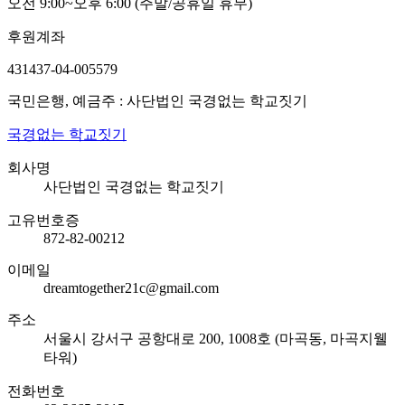
오전 9:00~오후 6:00 (주말/공휴일 휴무)
후원계좌
431437-04-005579
국민은행, 예금주 : 사단법인 국경없는 학교짓기
국경없는 학교짓기
회사명
사단법인 국경없는 학교짓기
고유번호증
872-82-00212
이메일
dreamtogether21c@gmail.com
주소
서울시 강서구 공항대로 200, 1008호 (마곡동, 마곡지웰
타워)
전화번호